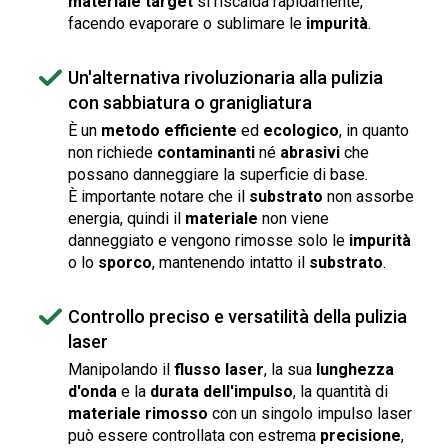
materiale target
si riscalda rapidamente,
facendo evaporare o sublimare le
impurità
.
Un'alternativa rivoluzionaria alla pulizia
con sabbiatura o granigliatura
È un
metodo efficiente
ed
ecologico
, in quanto
non richiede
contaminanti
né
abrasivi
che
possano danneggiare la superficie di base.
È importante notare che il
substrato
non assorbe
energia, quindi il
materiale
non viene
danneggiato e vengono rimosse solo le
impurità
o lo
sporco
, mantenendo intatto il
substrato
.
Controllo preciso e versatilità della pulizia
laser
Manipolando il
flusso laser
, la sua
lunghezza
d'onda
e la
durata dell'impulso
, la quantità di
materiale rimosso
con un singolo impulso laser
può essere controllata con estrema
precisione
,