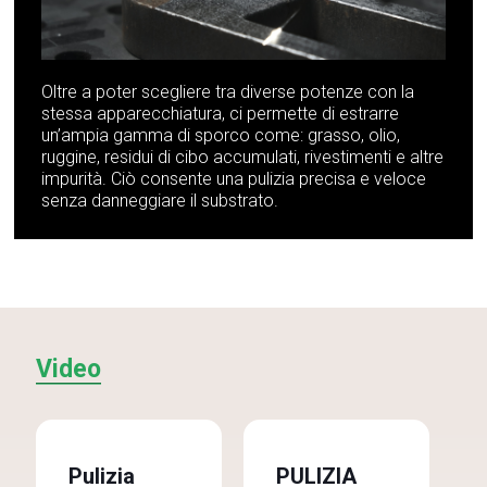
Oltre a poter scegliere tra diverse potenze con la
stessa apparecchiatura, ci permette di estrarre
un’ampia gamma di sporco come: grasso, olio,
ruggine, residui di cibo accumulati, rivestimenti e altre
impurità. Ciò consente una pulizia precisa e veloce
senza danneggiare il substrato.
Video
Pulizia
PULIZIA