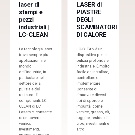
laser di
LASER di
stampi e
PIASTRE
pezzi
DEGLI
industriali |
SCAMBIATORI
LC-CLEAN
DI CALORE
La tecnologia laser
LC-CLEAN è un
trova sempre più
dispositivo per la
applicazioni nel
pulizia profonda e
mondo
industriale. È molto
dell’industria, in
facile da installare,
particolare nel
controllare e
settore della
implementare.
pulizia e del
Consente di
restauro di
rimuovere diversi
componenti. LC-
tipi di sporco e
CLEAN di LC
impurità, come
Lasers ci consente
vernice, grasso, oli,
di rimuovere
ruggine, residui di
vernici,
cibo, rivestimenti e
rivestimenti,
altro.
sporco e ruggine,