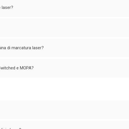
e laser?
hina di marcatura laser?
Q-Switched e MOPA?