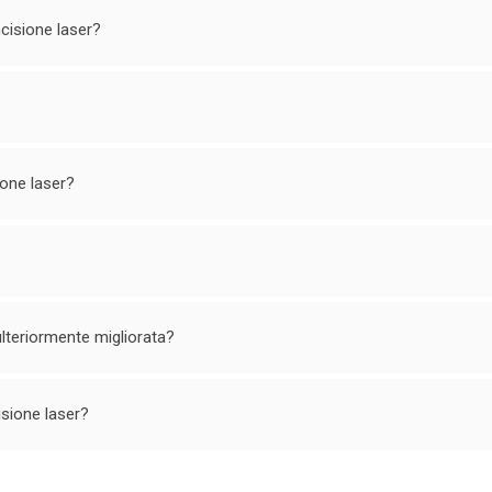
cisione laser?
ione laser?
ulteriormente migliorata?
isione laser?