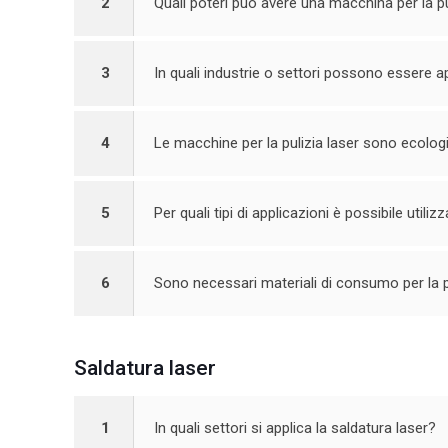
2
Quali poteri può avere una macchina per la pu
3
In quali industrie o settori possono essere app
4
Le macchine per la pulizia laser sono ecolog
5
Per quali tipi di applicazioni è possibile utili
6
Sono necessari materiali di consumo per la p
Saldatura laser
1
In quali settori si applica la saldatura laser?