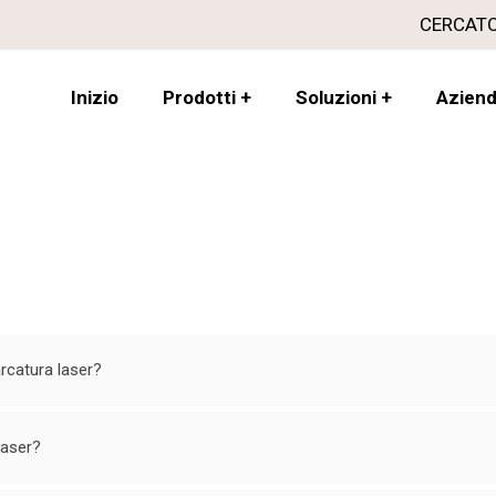
CERCAT
Inizio
Prodotti
+
Soluzioni
+
Azien
rcatura laser?
laser?