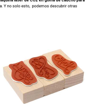
áquina láser de CO2 en goma de caucho para
esa. Y no solo esto, podemos descubrir otras