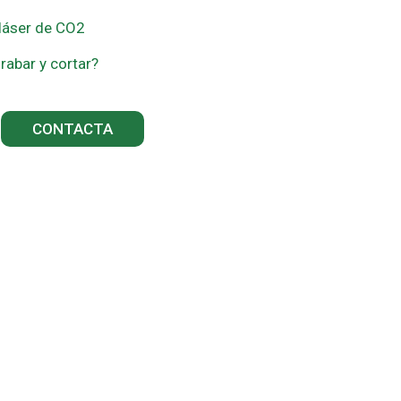
 láser de CO2
abar y cortar?
CONTACTA