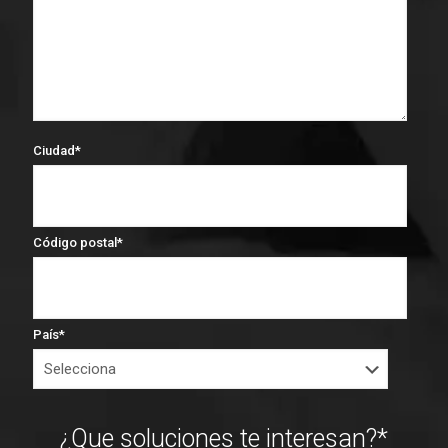
Ciudad
*
Código postal
*
País
*
¿Que soluciones te interesan?
*