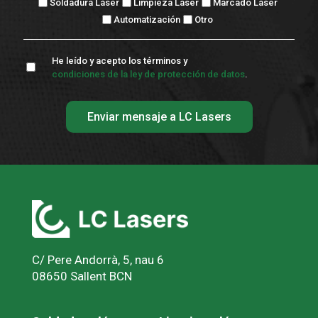
Soldadura Láser
Limpieza Láser
Marcado Láser
Automatización
Otro
He leído y acepto los términos y
condiciones de la ley de protección de datos
.
C/ Pere Andorrà, 5, nau 6
08650 Sallent BCN