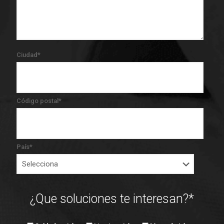
Ciudad
*
Código postal
*
País
*
¿Que soluciones te interesan?
*