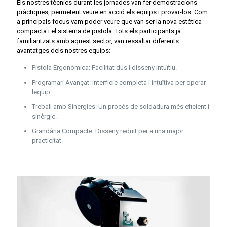
Els nostres tècnics durant les jornades van fer demostracions
pràctiques, permetent veure en acció els equips i provar-los. Com
a principals focus vam poder veure que van ser la nova estètica
compacta i el sistema de pistola. Tots els participants ja
familiaritzats amb aquest sector, van ressaltar diferents
avantatges dels nostres equips:
Pistola Ergonòmica: Facilitat dús i disseny intuïtiu.
Programari Avançat: Interfície completa i intuïtiva per operar
lequip.
Treball amb Sinergies: Un procés de soldadura més eficient i
sinèrgic.
Grandària Compacte: Disseny reduït per a una major
practicitat.